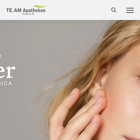
MEN
Cannabis Shop
Online-Shop
Bestellung
Services
Leistungen
Produkte
Medizinalcannabis