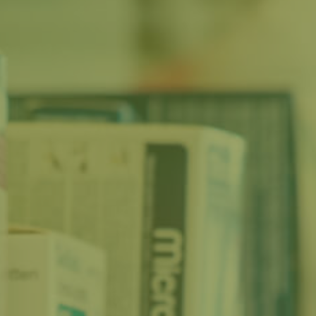
TE.AM Magazin
Karriere
Veranstaltungen
Standorte
Über uns
Das Unternehmen
Soziales Engagement
Kontakt
TE.AM Apothekenberatung