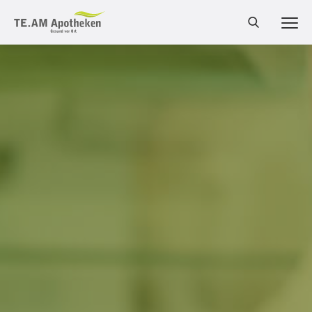
MEN
Cannabis Shop
Online-Shop
Bestellung
Services
Leistungen
Produkte
Medizinalcannabis