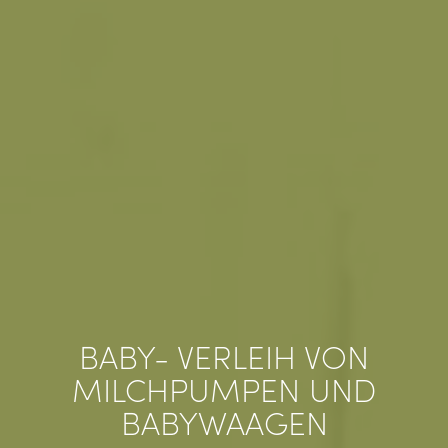
Produkte
Medizinalcannabis
TE.AM Magazin
Karriere
Veranstaltungen
BABY- VERLEIH VON
Standorte
MILCHPUMPEN UND
Über uns
BABYWAAGEN