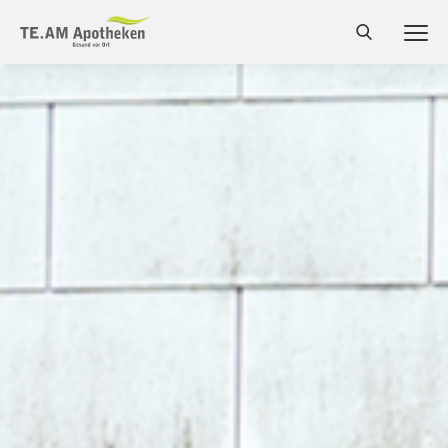
MEN
Cannabis Shop
Online-Shop
Bestellung
Services
Leistungen
Produkte
Medizinalcannabis