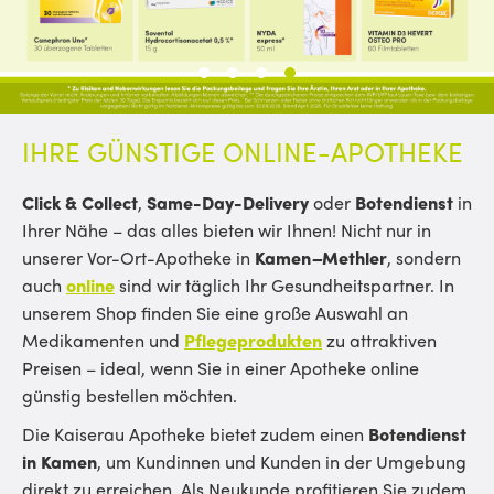
1
2
3
4
IHRE GÜNSTIGE ONLINE-APOTHEKE
Click & Collect
,
Same-Day-Delivery
oder
Botendienst
in
Ihrer Nähe – das alles bieten wir Ihnen! Nicht nur in
unserer Vor-Ort-Apotheke in
Kamen
–
Methler
, sondern
auch
online
sind wir täglich Ihr Gesundheitspartner. In
unserem Shop finden Sie eine große Auswahl an
Medikamenten und
Pflegeprodukten
zu attraktiven
Preisen – ideal, wenn Sie in einer Apotheke online
günstig bestellen möchten.
Die Kaiserau Apotheke bietet zudem einen
Botendienst
in Kamen
, um Kundinnen und Kunden in der Umgebung
direkt zu erreichen. Als Neukunde profitieren Sie zudem