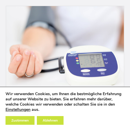
GESUNDHEITSUNTERSUCHUNGEN
Wir verwenden Cookies, um Ihnen die bestmögliche Erfahrung
auf unserer Website zu bieten. Sie erfahren mehr darüber,
Sie möchten Ihren Blutdruck, Blutzucker, BMI oder
welche Cookies wir verwenden oder schalten Sie sie in den
Einstellungen
aus.
Ihr Gesamtcholesterin überprüfen lassen? Weitere
Informationen zu unseren
Zustimmen
Ablehnen
Gesundheitsuntersuchungen finden Sie hier.