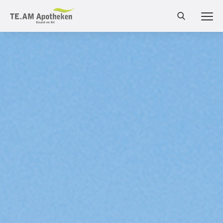
MEN
Cannabis Shop
Online-Shop
Bestellung
Services
Leistungen
Produkte
Medizinalcannabis