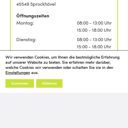
45549 Sprockhövel
Öffnungszeiten
Montag:
08:00 - 13:00 Uhr
15:00 - 18:00 Uhr
Dienstag:
08:00 - 13:00 Uhr
15:00 - 18:00 Uhr
Mittwoch:
08:00 - 13:00 Uhr
Wir verwenden Cookies, um Ihnen die bestmögliche Erfahrung
auf unserer Website zu bieten. Sie erfahren mehr darüber,
Donnerstag:
08:00 - 13:00 Uhr
welche Cookies wir verwenden oder schalten Sie sie in den
15:00 - 18:00 Uhr
Einstellungen
aus.
Freitag:
08:00 - 14:00 Uhr
Zustimmen
Ablehnen
Samstag:
geschlossen
ROUTENPLANUNG