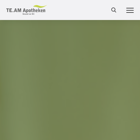
MEN
Cannabis Shop
Online-Shop
Bestellung
Services
Impftermin
Coronaschutzimpfung
Verleih von Milchpumpen & Babywaagen
Medizinische Kompressionsstrümpfe – perfekt
angepasst