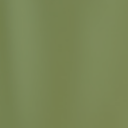
Naturheilkunde
Aromatherapie
Ernährungsberatung
Rezepturen
Sprechstundenbedarf
Heimbelieferung
Verblisterung
Häusliche Pflege
Gesundheitsuntersuchungen
TE.AM Treuetaler
TE.AM Kundenkarte
Leistungen