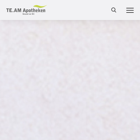
MEN
Cannabis Shop
Online-Shop
Bestellung
Services
Leistungen
Produkte
Medizinalcannabis