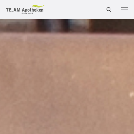
MEN
Cannabis Shop
Online-Shop
Bestellung
Services
Leistungen
Produkte
Medizinalcannabis