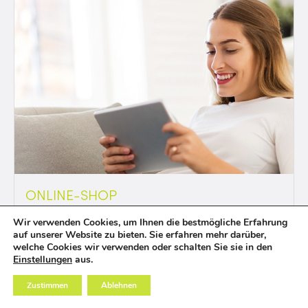
ONLINE-SHOP
Auch digital für Sie da: Über unseren Online-Shop
Wir verwenden Cookies, um Ihnen die bestmögliche Erfahrung
können Sie bequem von Zuhause oder unterwegs
auf unserer Website zu bieten. Sie erfahren mehr darüber,
welche Cookies wir verwenden oder schalten Sie sie in den
alles für Ihre Gesundheit bestellen und sich weitere
Einstellungen
aus.
Vorteile unseres Webshops sichern.
Zustimmen
Ablehnen