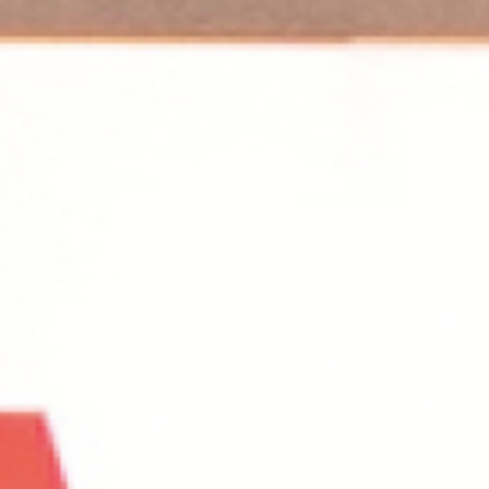
TE.AM Magazin
Karriere
Veranstaltungen
Standorte
Über uns
Impressum
Datenschutz