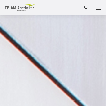
MEN
Cannabis Shop
Online-Shop
Bestellung
Services
Leistungen
Produkte
Medizinalcannabis