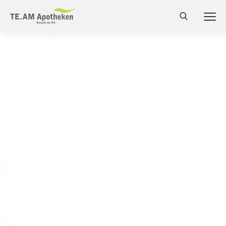
MEN
Cannabis Shop
Online-Shop
Bestellung
Services
Leistungen
Produkte
Medizinalcannabis