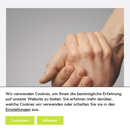
Wir verwenden Cookies, um Ihnen die bestmögliche Erfahrung
ORALE ANTITUMORTHERAPIE SICHER ZU
auf unserer Website zu bieten. Sie erfahren mehr darüber,
HAUSE
welche Cookies wir verwenden oder schalten Sie sie in den
Einstellungen
aus.
Wir begegnen all Ihren Sorgen und Fragen, die sich
Ihnen während Ihrer medikamentösen
Zustimmen
Ablehnen
Antitumortherapie stellen könnten.