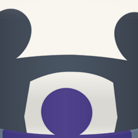
TE.AM Magazin
Karriere
Veranstaltungen
Standorte
Über uns
Das Unternehmen
Soziales Engagement
Kontakt
TE.AM Apothekenberatung