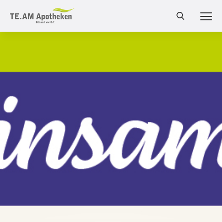
MEN
Cannabis Shop
Online-Shop
Bestellung
Services
Leistungen
Produkte
Medizinalcannabis