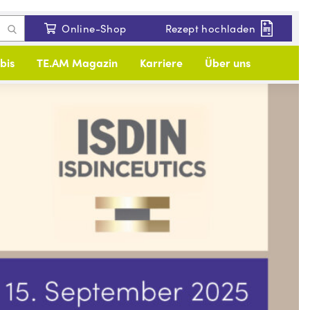
Online-Shop
Rezept hochladen
bis
TE.AM Magazin
Karriere
Über uns