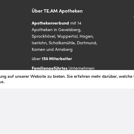
Über TE.AM Apotheken
Apothekenverbund
mit 14
Apotheken in Gevelsberg,
Sprockhövel, Wuppertal, Hagen,
Iserlohn, Schalksmühle, Dortmund,
Kamen und Arnsberg
über
150 Mitarbeiter
Familiengeführtes
Unternehmen
ng auf unserer Website zu bieten. Sie erfahren mehr darüber, welche
Mitarbeiterorientierte
Unternehmenskultur
s.
mit flachen Hierarchien