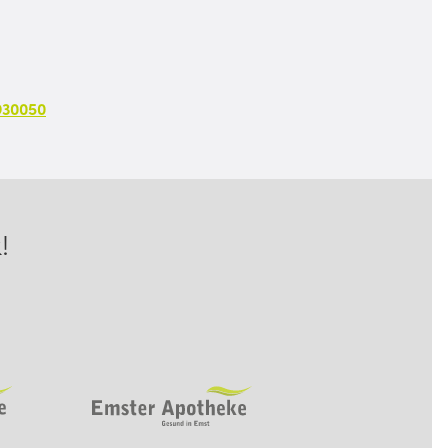
930050
!