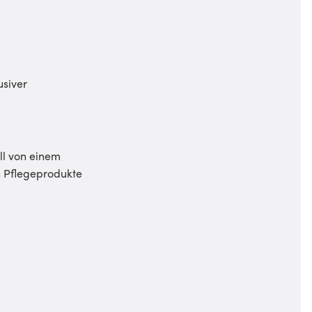
usiver
ll von einem
n Pflegeprodukte