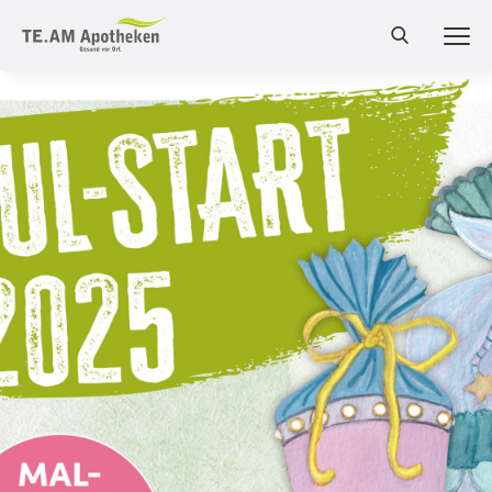
MEN
Cannabis Shop
Online-Shop
Bestellung
Services
Leistungen
Produkte
Medizinalcannabis