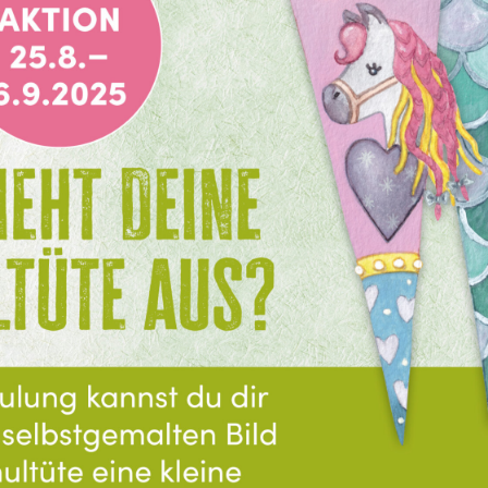
TE.AM Magazin
Karriere
Veranstaltungen
Standorte
Über uns
Impressum
Datenschutz