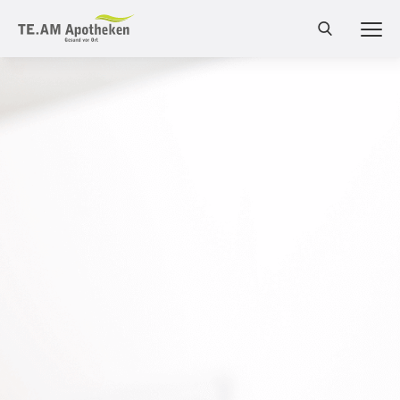
MEN
Cannabis Shop
Online-Shop
Bestellung
Services
Leistungen
Produkte
Medizinalcannabis