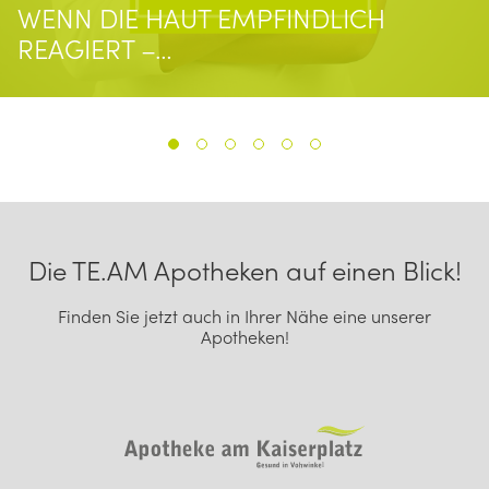
WENN DIE HAUT EMPFINDLICH
REAGIERT –…
1
2
3
4
5
6
Footer Navigation
Die TE.AM Apotheken auf einen Blick!
Finden Sie jetzt auch in Ihrer Nähe eine unserer
Apotheken!