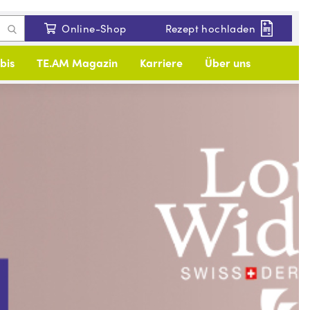
Online-Shop
Rezept hochladen
bis
TE.AM Magazin
Karriere
Über uns