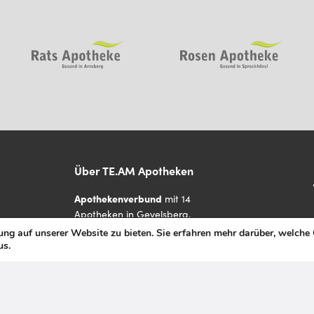
Über TE.AM Apotheken
Apothekenverbund
mit 14
Apotheken in Gevelsberg,
Sprockhövel, Wuppertal, Hagen,
ng auf unserer Website zu bieten. Sie erfahren mehr darüber, welche
Iserlohn, Schalksmühle, Dortmund,
s.
Kamen und Arnsberg
über
150 Mitarbeiter
Familiengeführtes
Unternehmen