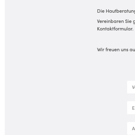
Die Hautberatung
Vereinbaren Sie 
Kontaktformular.
Wir freuen uns au
N
a
m
Vor
e
E
*
-
M
a
A
i
n
l