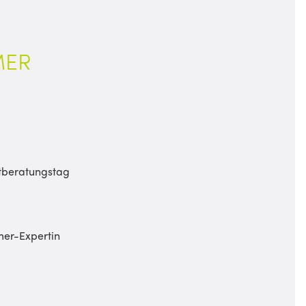
MER
utberatungstag
mer-Expertin