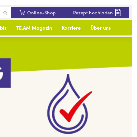
Online-Shop
Rezept hochladen
bis
TE.AM Magazin
Karriere
Über uns