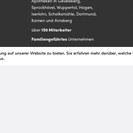
Apotheken in Gevelsberg,
Sprockhövel, Wuppertal, Hagen,
Iserlohn, Schalksmühle, Dortmund,
Kamen und Arnsberg
über
150 Mitarbeiter
Familiengeführtes
Unternehmen
Mitarbeiterorientierte
Unternehmenskultur
ng auf unserer Website zu bieten. Sie erfahren mehr darüber, welche
mit flachen Hierarchien
s.