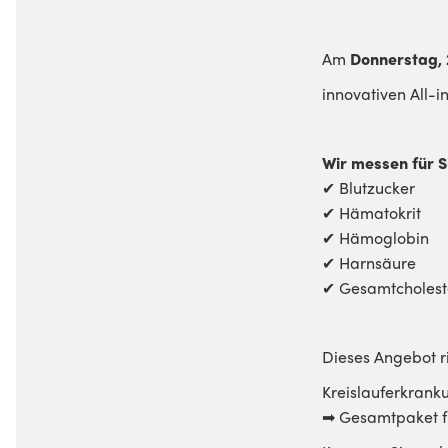
Am
Donnerstag, 
innovativen All-i
Wir messen für S
✔ Blutzucker
✔ Hämatokrit
✔ Hämoglobin
✔ Harnsäure
✔ Gesamtcholest
Dieses Angebot r
Kreislauferkrank
➡ Gesamtpaket f