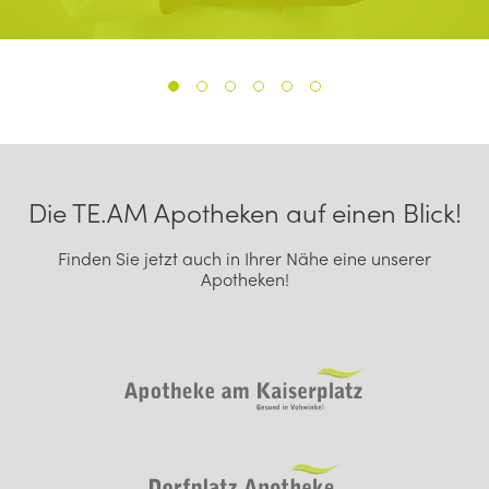
1
2
3
4
5
6
Footer Navigation
Die TE.AM Apotheken auf einen Blick!
Finden Sie jetzt auch in Ihrer Nähe eine unserer
Apotheken!