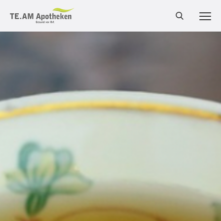
MEN
Cannabis Shop
Online-Shop
Bestellung
Services
Leistungen
Produkte
Medizinalcannabis