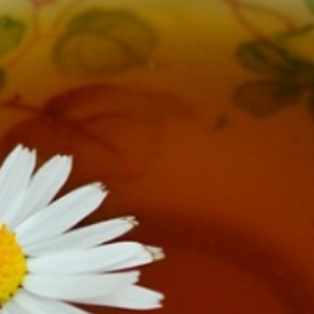
TE.AM Magazin
Karriere
Veranstaltungen
Standorte
Über uns
Impressum
Datenschutz