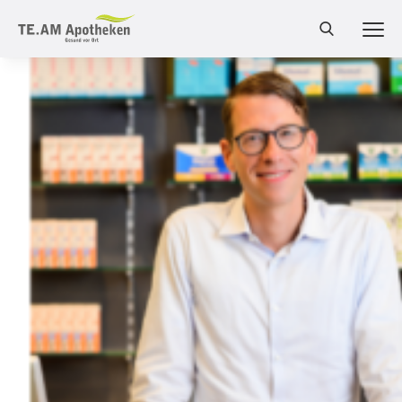
MEN
Cannabis Shop
Online-Shop
Bestellung
Services
Leistungen
Produkte
Medizinalcannabis