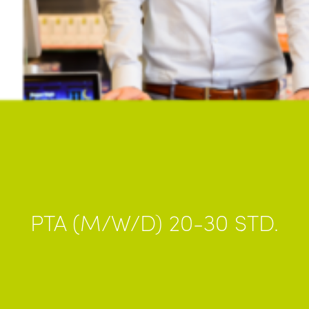
TE.AM Magazin
Karriere
Veranstaltungen
Standorte
Über uns
PTA (M/W/D) 20-30 STD.
Impressum
Datenschutz